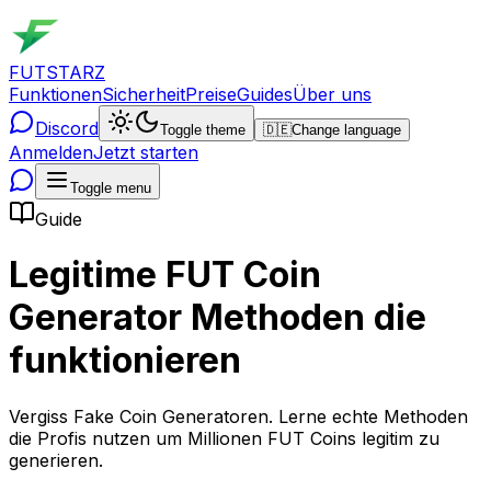
FUTSTARZ
Funktionen
Sicherheit
Preise
Guides
Über uns
Discord
Toggle theme
🇩🇪
Change language
Anmelden
Jetzt starten
Toggle menu
Guide
Legitime FUT Coin
Generator Methoden die
funktionieren
Vergiss Fake Coin Generatoren. Lerne echte Methoden
die Profis nutzen um Millionen FUT Coins legitim zu
generieren.