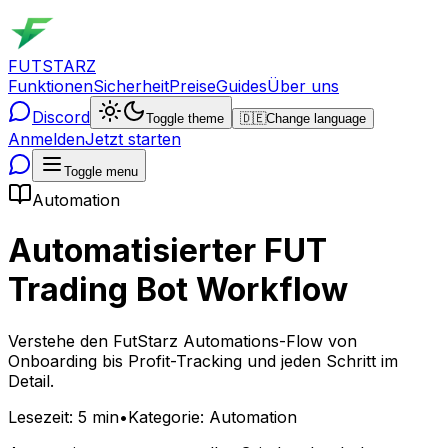
FUTSTARZ
Funktionen
Sicherheit
Preise
Guides
Über uns
Discord
Toggle theme
🇩🇪
Change language
Anmelden
Jetzt starten
Toggle menu
Automation
Automatisierter FUT
Trading Bot Workflow
Verstehe den FutStarz Automations-Flow von
Onboarding bis Profit-Tracking und jeden Schritt im
Detail.
Lesezeit
:
5 min
•
Kategorie
:
Automation