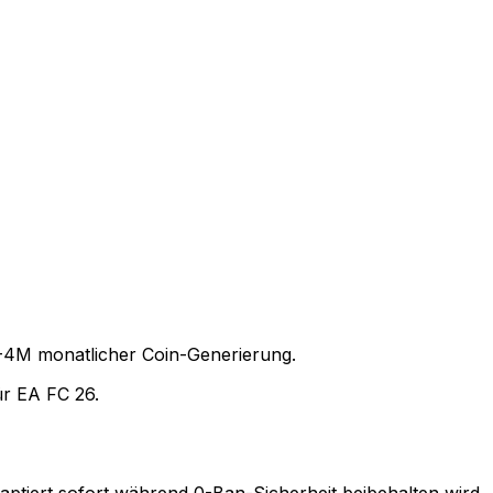
2-4M monatlicher Coin-Generierung.
für EA FC 26.
tiert sofort während 0-Ban-Sicherheit beibehalten wird.