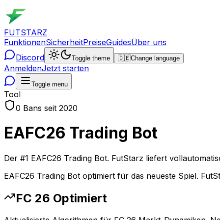
FUTSTARZ
Funktionen
Sicherheit
Preise
Guides
Über uns
Discord
Toggle theme
🇩🇪
Change language
Anmelden
Jetzt starten
Toggle menu
Tool
0 Bans seit 2020
EAFC26 Trading Bot
Der #1 EAFC26 Trading Bot. FutStarz liefert vollautomat
EAFC26 Trading Bot optimiert für das neueste Spiel. FutStar
FC 26 Optimiert
Aktualisierte Algorithmen für FC 26 Markt-Dynamiken. Ne