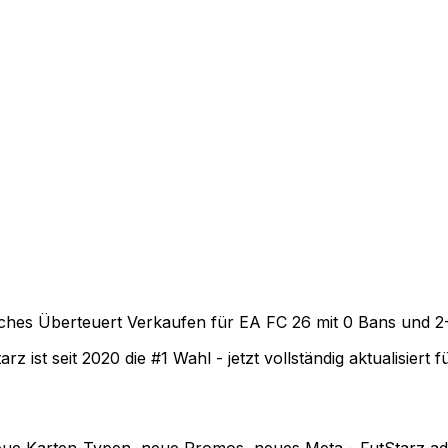
isches Überteuert Verkaufen für EA FC 26 mit 0 Bans und 
z ist seit 2020 die #1 Wahl - jetzt vollständig aktualisiert 
ue Karten-Typen, neue Promos, neues Meta - FutStarz adap