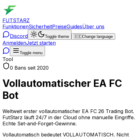
FUTSTARZ
Funktionen
Sicherheit
Preise
Guides
Über uns
Discord
Toggle theme
🇩🇪
Change language
Anmelden
Jetzt starten
Toggle menu
Tool
0 Bans seit 2020
Vollautomatischer EA FC
Bot
Weltweit erster vollautomatischer EA FC 26 Trading Bot.
FutStarz läuft 24/7 in der Cloud ohne manuelle Eingriffe.
Echte Set-and-Forget-Gewinne.
Vollautomatisch bedeutet VOLLAUTOMATISCH. Nicht