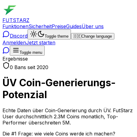
FUTSTARZ
Funktionen
Sicherheit
Preise
Guides
Über uns
Discord
Toggle theme
🇩🇪
Change language
Anmelden
Jetzt starten
Toggle menu
Ergebnisse
0 Bans seit 2020
ÜV Coin-Generierungs-
Potenzial
Echte Daten über Coin-Generierung durch ÜV. FutStarz
User durchschnittlich 2.3M Coins monatlich, Top-
Performer überschreiten 5M.
Die #1 Frage: wie viele Coins werde ich machen?