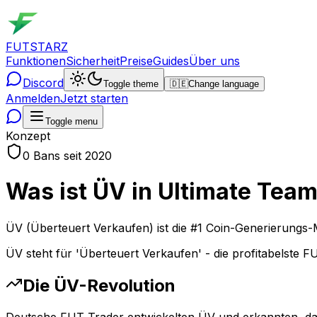
FUTSTARZ
Funktionen
Sicherheit
Preise
Guides
Über uns
Discord
Toggle theme
🇩🇪
Change language
Anmelden
Jetzt starten
Toggle menu
Konzept
0 Bans seit 2020
Was ist ÜV in Ultimate Tea
ÜV (Überteuert Verkaufen) ist die #1 Coin-Generierungs-
ÜV steht für 'Überteuert Verkaufen' - die profitabelste F
Die ÜV-Revolution
Deutsche FUT Trader entwickelten ÜV und erkannten, das