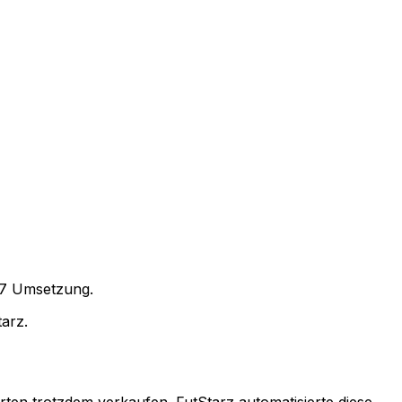
/7 Umsetzung.
tarz.
en trotzdem verkaufen. FutStarz automatisierte diese