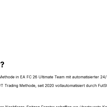
m?
Methode in EA FC 26 Ultimate Team mit automatisierter 24
UT Trading Methode, seit 2020 vollautomatisiert durch FutS
s Nachfrage-Spitzen Fenster schaffen wo überteuerte Kart