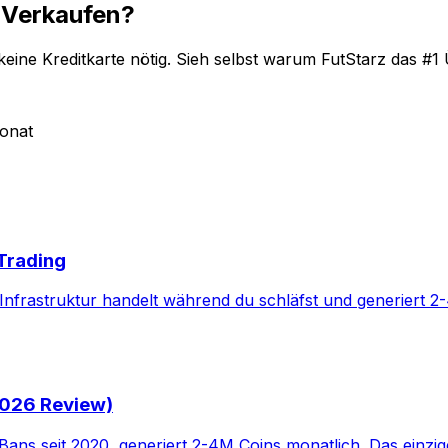
t Verkaufen?
keine Kreditkarte nötig. Sieh selbst warum FutStarz das #1 Ü
onat
Trading
Infrastruktur handelt während du schläfst und generiert 2
2026 Review)
0 Bans seit 2020, generiert 2-4M Coins monatlich. Das ein