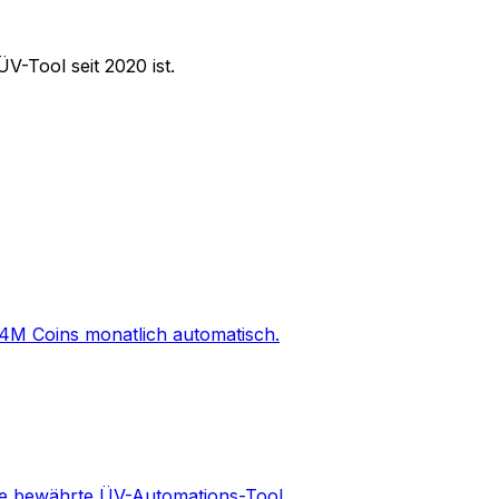
V-Tool seit 2020 ist.
-4M Coins monatlich automatisch.
zige bewährte ÜV-Automations-Tool.