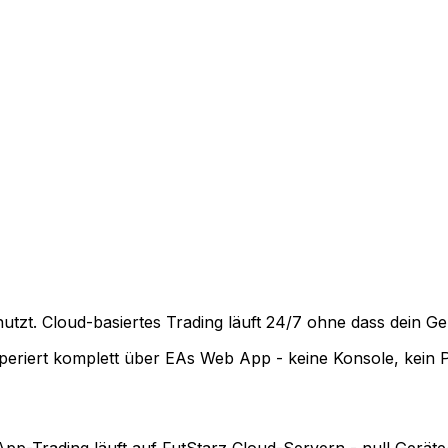
zt. Cloud-basiertes Trading läuft 24/7 ohne dass dein Gerä
periert komplett über EAs Web App - keine Konsole, kein 
pp-Trading läuft auf FutStarz Cloud-Servern - null Gerät