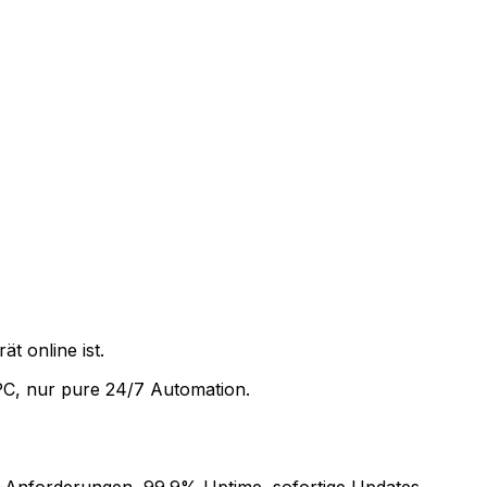
t online ist.
PC, nur pure 24/7 Automation.
e-Anforderungen, 99.9% Uptime, sofortige Updates.