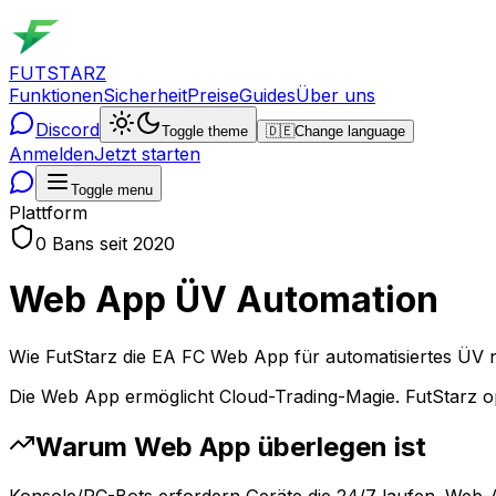
FUTSTARZ
Funktionen
Sicherheit
Preise
Guides
Über uns
Discord
Toggle theme
🇩🇪
Change language
Anmelden
Jetzt starten
Toggle menu
Plattform
0 Bans seit 2020
Web App ÜV Automation
Wie FutStarz die EA FC Web App für automatisiertes ÜV nut
Die Web App ermöglicht Cloud-Trading-Magie. FutStarz o
Warum Web App überlegen ist
Konsole/PC-Bots erfordern Geräte die 24/7 laufen. Web-A