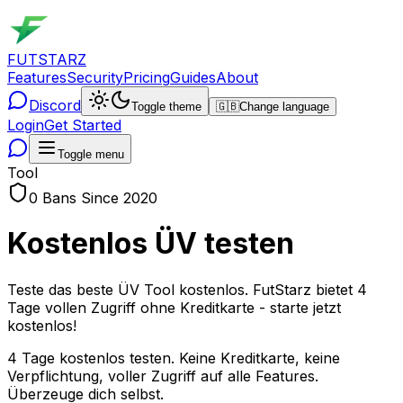
FUTSTARZ
Features
Security
Pricing
Guides
About
Discord
Toggle theme
🇬🇧
Change language
Login
Get Started
Toggle menu
Tool
0 Bans Since 2020
Kostenlos ÜV testen
Teste das beste ÜV Tool kostenlos. FutStarz bietet 4
Tage vollen Zugriff ohne Kreditkarte - starte jetzt
kostenlos!
4 Tage kostenlos testen. Keine Kreditkarte, keine
Verpflichtung, voller Zugriff auf alle Features.
Überzeuge dich selbst.