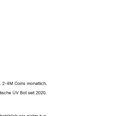
f. 2-4M Coins monatlich.
tische ÜV Bot seit 2020.
stäblich gar nichts tun.