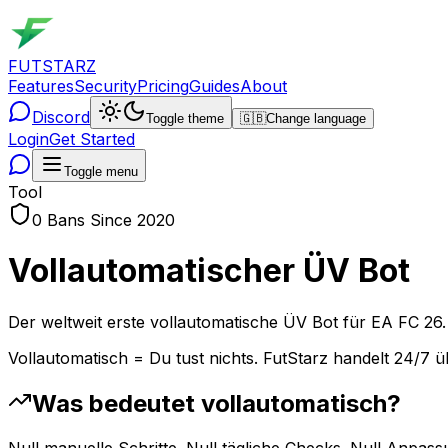
FUTSTARZ
Features
Security
Pricing
Guides
About
Discord
Toggle theme
🇬🇧
Change language
Login
Get Started
Toggle menu
Tool
0 Bans Since 2020
Vollautomatischer ÜV Bot
Der weltweit erste vollautomatische ÜV Bot für EA FC 26.
Vollautomatisch = Du tust nichts. FutStarz handelt 24/7 ü
Was bedeutet vollautomatisch?
Null manuelle Schritte. Null tägliche Checks. Null Anpass