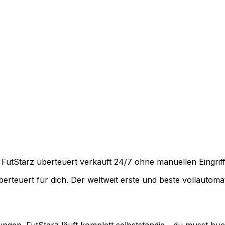
 FutStarz überteuert verkauft 24/7 ohne manuellen Eingrif
berteuert für dich. Der weltweit erste und beste vollautoma
ungen. FutStarz läuft komplett selbstständig - du musst buch